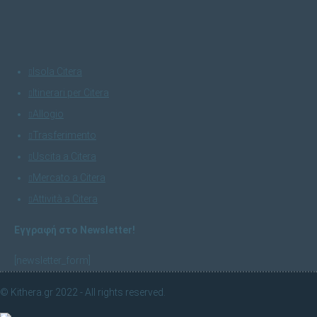
Isola Citera
Itinerari per Citera
Allogio
Trasferimento
Uscita a Citera
Mercato a Citera
Attività a Citera
Εγγραφή στο Newsletter!
[newsletter_form]
© Kithera.gr 2022 - All rights reserved.