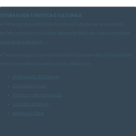
CITERA GUIDA TURISTICA E CULTURALE
✓
Kithera.gr la grande Guida Turistica e Culturale per la qualità e la
perfetta promozione di Citera, della gente dell'isola, e dei suoi prodotti...
Leggi di più a kithera.gr
→
✓
Nessuna copia o riproduzione totale o parziale del sito è consentita
senza il preventivo consenso scritto dell'autore.
A proposito di kithera.gr
Condizioni d'uso
Politica sulla riservatezza
Contatto kithera.gr
Mappa di Citera