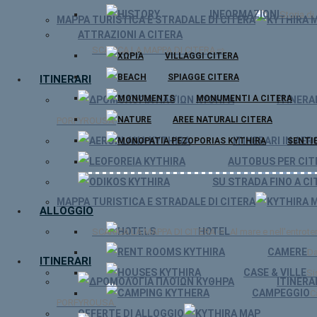
INFORMAZIONI
Storia di
MAPPA TURISTICA E STRADALE DI CITERA
ATTRAZIONI A CITERA
SCARICA LA MAPPA DI CITERA ⇨
VILLAGGI CITERA
SPIAGGE CITERA
ITINERARI
MONUMENTI A CITERA
ITINERA
AREE NATURALI CITERA
PORFYROUSA.
ITINERARI IN AER
SENTIE
AUTOBUS PER CIT
SU STRADA FINO A CI
MAPPA TURISTICA E STRADALE DI CITERA
ALLOGGIO
HOTEL
SCARICA LA MAPPA DI CITERA ⇨
Al mare e nell'entroter
CAMERE
Da
ITINERARI
CASE & VILLE
Si
ITINERA
CAMPEGGIO
C
PORFYROUSA.
OFFERTE DI ALLOGGIO