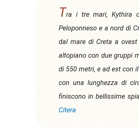
T
ra i tre mari, Kythira 
Peloponneso e a nord di Cr
dal mare di Creta a ovest 
altopiano con due gruppi mo
di 550 metri, e ad est con i
con una lunghezza di cir
finiscono in bellissime spi
Citera