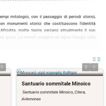
tempi mitologici, con il passaggio di periodi storici,
 con monumenti storici che costituiscono l’identità
i Afrodite, molte teorie cercano attualmente il suo
area greca. Le recenti scoperte ad Agios Giorgis sulla
ante santuario sommitale minoico. Un incendio nella
o una fitta area cespugliosa, rivela parte di un antico
ro aspetto al futuro, altri continuano a ergersi come
 della storia. Di seguito sono presentati alcuni dei più
a
Santuario sommitale Minoico
Santuario sommitale Minoico, Citera,
Avlemonas