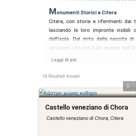
M
onumenti Storici a Citera
Citera, con storia e riferimenti dai 
lasciando le loro impronte visibili
dell’isola. Dal mito della nascita d
santuario che era il più grande dell’
montagna portano alla luce un import
Leggi di più
zona di Palaiokatro, dopo aver bruciat
muro.
16
Risultati trovati
Mentre altri monumenti lasciano il lo
eterni testimoni di culture, confessori
importanti monumenti storici in
Citer
Castello veneziano di Chora
Castello veneziano di Chora, Citera