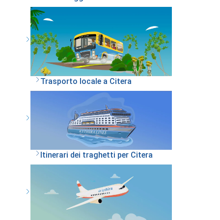
Trasporto locale a Citera
Itinerari dei traghetti per Citera