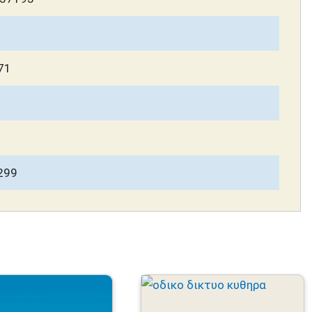
71
299