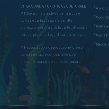
CITERA GUIDA TURISTICA E CULTURALE
A propos
✓
Kithera.gr la grande Guida Turistica e
Condizi
Culturale per la qualità e la perfetta
Politica
promozione di Citera, della gente dell'isola, e
dei suoi prodotti...
Leggi di più a kithera.gr
→
Contatto
Mappa d
✓
Nessuna copia o riproduzione totale o
parziale del sito è consentita senza il
preventivo consenso scritto dell'autore.