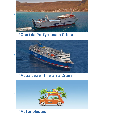
Orari da Porfyrousa a Citera
Aqua Jewel itinerari a Citera
Autonoleggio