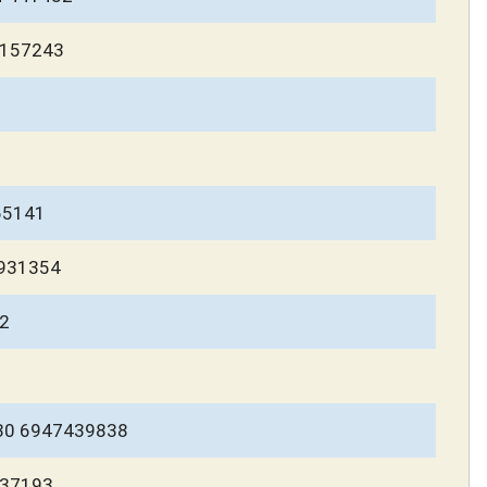
9157243
65141
931354
2
30 6947439838
737193