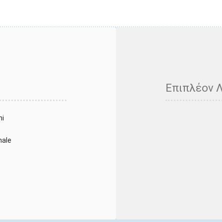
Επιπλέον 
ni
nale