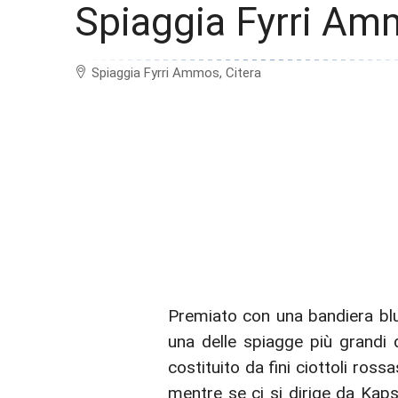
Spiaggia Fyrri A
Spiaggia Fyrri Ammos, Citera
Premiato con una bandiera blu! La spiaggia di Firi ammos si trova nella parte orientale e centrale di Kythira ed è
una delle spiagge più grandi d
costituito da fini ciottoli rossa
mentre se ci si dirige da Kaps