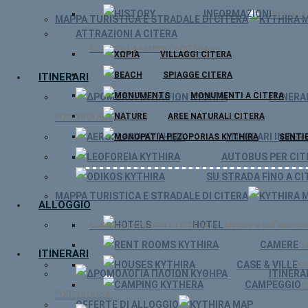
INFORMAZIONI
Storia di
MAPPA TURISTICA E STRADALE DI CITERA
ATTRAZIONI A CITERA
SCARICA LA MAPPA DI CITERA ⇨
VILLAGGI CITERA
SPIAGGE CITERA
ITINERARI
MONUMENTI A CITERA
ITINERA
AREE NATURALI CITERA
PORFYROUSA.
ITINERARI IN AER
SENTIE
AUTOBUS PER CIT
SU STRADA FINO A CI
MAPPA TURISTICA E STRADALE DI CITERA
ALLOGGIO
HOTEL
SCARICA LA MAPPA DI CITERA ⇨
Al mare e nell'entroter
CAMERE
Da
ITINERARI
CASE & VILLE
Si
ITINERA
CAMPEGGIO
C
PORFYROUSA.
OFFERTE DI ALLOGGIO