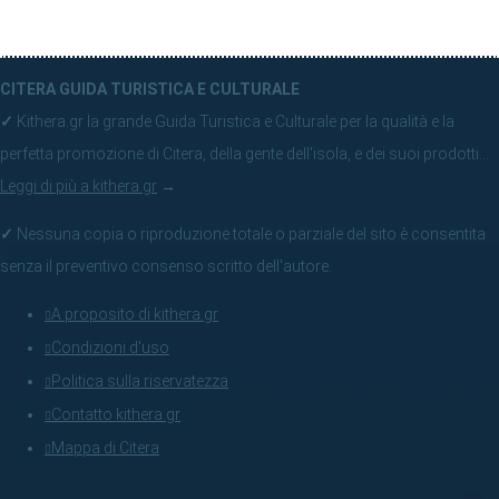
CITERA GUIDA TURISTICA E CULTURALE
✓
Kithera.gr la grande Guida Turistica e Culturale per la qualità e la
perfetta promozione di Citera, della gente dell'isola, e dei suoi prodotti...
Leggi di più a kithera.gr
→
✓
Nessuna copia o riproduzione totale o parziale del sito è consentita
senza il preventivo consenso scritto dell'autore.
A proposito di kithera.gr
Condizioni d'uso
Politica sulla riservatezza
Contatto kithera.gr
Mappa di Citera