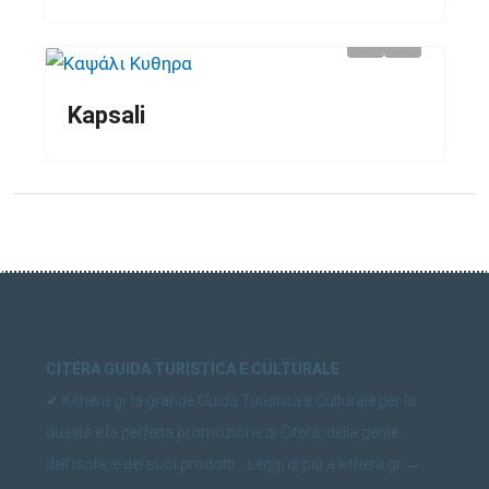
Kapsali
CITERA GUIDA TURISTICA E CULTURALE
✓
Kithera.gr la grande Guida Turistica e Culturale per la
qualità e la perfetta promozione di Citera, della gente
dell'isola, e dei suoi prodotti...
Leggi di più a kithera.gr
→