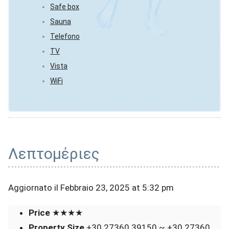
Safe box
Sauna
Telefono
TV
Vista
WiFi
Λεπτομέριες
Aggiornato il Febbraio 23, 2025 at 5:32 pm
Price
★★★★
Property Size
+30 27360 39150 ~ +30 27360