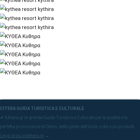
CITERA GUIDA TURISTICA E CULTURALE
✓
Kithera.gr la grande Guida Turistica e Culturale per la qualità e la
perfetta promozione di Citera, della gente dell'isola, e dei suoi prodotti...
Leggi di più a kithera.gr
→