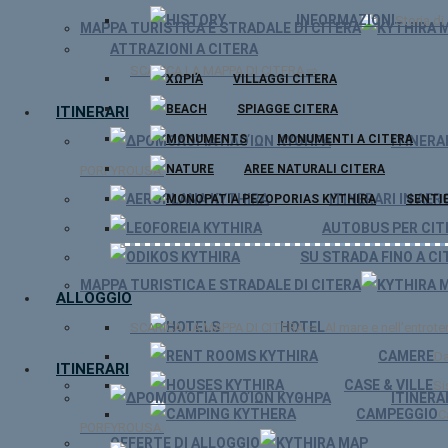
INFORMAZIONI
Storia di
MAPPA TURISTICA E STRADALE DI CITERA
ATTRAZIONI A CITERA
SCARICA LA MAPPA DI CITERA ⇨
VILLAGGI CITERA
SPIAGGE CITERA
ITINERARI
MONUMENTI A CITERA
ITINERA
AREE NATURALI CITERA
PORFYROUSA.
ITINERARI IN AER
SENTIE
AUTOBUS PER CIT
SU STRADA FINO A CI
MAPPA TURISTICA E STRADALE DI CITERA
ALLOGGIO
HOTEL
SCARICA LA MAPPA DI CITERA ⇨
Al mare e nell'entroter
CAMERE
Da
ITINERARI
CASE & VILLE
Si
ITINERA
CAMPEGGIO
C
PORFYROUSA.
OFFERTE DI ALLOGGIO