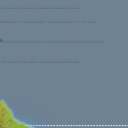
ρων, Γεωγραφία, Φύση, Ναυάγιο Αντικυθήρων.
ακαλύψτε χωριά, οικισμούς, φυσικές περιοχές, μνημεία.
ΡΑ
Φωτογραφικές συλλογές με όλα τα αξιοθέατα του νησιού.
ρων, Γεωγραφία, Φύση, Ναυάγιο Αντικυθήρων.