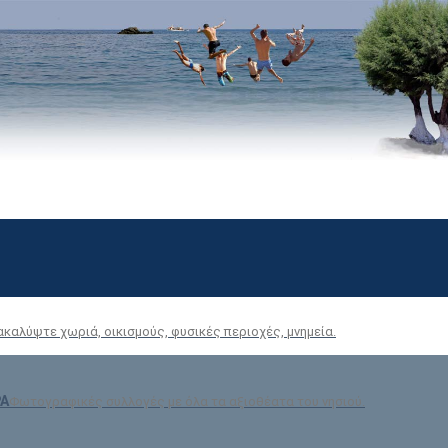
ακαλύψτε χωριά, οικισμούς, φυσικές περιοχές, μνημεία.
ΡΑ
Φωτογραφικές συλλογές με όλα τα αξιοθέατα του νησιού.