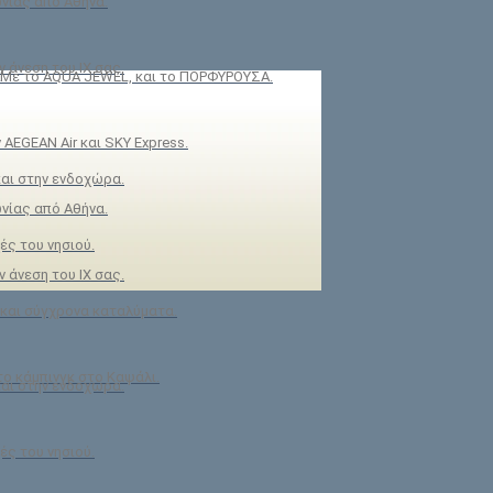
νίας από Αθήνα.
 άνεση του ΙΧ σας.
Με το AQUA JEWEL, και το ΠΟΡΦΥΡΟΥΣΑ.
 AEGEAN Air και SKY Express.
αι στην ενδοχώρα.
νίας από Αθήνα.
ές του νησιού.
 άνεση του ΙΧ σας.
και σύγχρονα καταλύματα.
ο κάμπινγκ στο Καψάλι.
αι στην ενδοχώρα.
ές του νησιού.