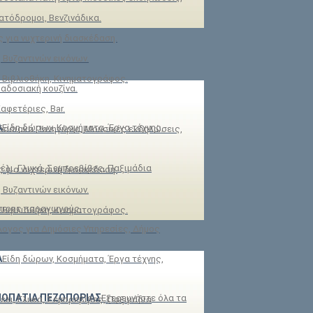
τόδρομοι, Βενζινάδικα.
ς για νυχτερινή διασκέδαση.
 Βυζαντινών εικόνων.
 Βιβλιοθήκη, Κινηματογράφος.
ραδοσιακή κουζίνα.
αφετέριες, Bar.
Α
Είδη δώρων, Κοσμήματα, Έργα τέχνης,
οσιακά Πανηγύρια, Μουσικές εκδηλώσεις,
έλι, Γλυκά, Σεμπρεβίβες, Παξιμάδια
ς για νυχτερινή διασκέδαση.
 Βυζαντινών εικόνων.
όπιους παραγωγούς.
 Βιβλιοθήκη, Κινηματογράφος.
ογος για Δημόσιες Υπηρεσίες, Δήμος
Α
Είδη δώρων, Κοσμήματα, Έργα τέχνης,
ΟΠΑΤΙΑ ΠΕΖΟΠΟΡΙΑΣ
Εξερευνήστε όλα τα
έλι, Γλυκά, Σεμπρεβίβες, Παξιμάδια