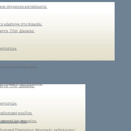
και σύγχρονα καταλύματα.
ο κάμπινγκ στο Καψάλι.
νητα, Τζιπ, Δίκυκλα.
νητιστών.
τοπικού λεωφορείου.
τόδρομοι, Βενζινάδικα.
νητα, Τζιπ, Δίκυκλα.
νητιστών.
ραδοσιακή κουζίνα.
τοπικού λεωφορείου.
αφετέριες, Bar.
οσιακά Πανηγύρια, Μουσικές εκδηλώσεις,