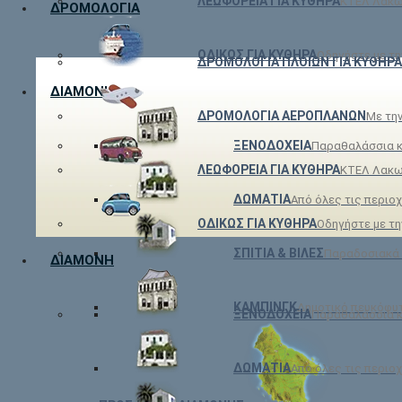
ΛΕΩΦΟΡΕΙΑ ΓΙΑ ΚΥΘΗΡΑ
ΚΤΕΛ Λακω
ΔΡΟΜΟΛΟΓΙΑ
ΟΔΙΚΩΣ ΓΙΑ ΚΥΘΗΡΑ
Οδηγήστε με την
ΔΡΟΜΟΛΟΓΙΑ ΠΛΟΙΩΝ ΓΙΑ ΚΥΘΗΡΑ
ΔΙΑΜΟΝΗ
ΔΡΟΜΟΛΟΓΙΑ ΑΕΡΟΠΛΑΝΩΝ
Με την
ΞΕΝΟΔΟΧΕΙΑ
Παραθαλάσσια κ
ΛΕΩΦΟΡΕΙΑ ΓΙΑ ΚΥΘΗΡΑ
ΚΤΕΛ Λακω
ΔΩΜΑΤΙΑ
Από όλες τις περιοχ
ΟΔΙΚΩΣ ΓΙΑ ΚΥΘΗΡΑ
Οδηγήστε με την
ΣΠΙΤΙΑ & ΒΙΛΕΣ
Παραδοσιακά 
ΔΙΑΜΟΝΗ
ΚΑΜΠΙΝΓΚ
Δημοτικό πευκόφυτ
ΞΕΝΟΔΟΧΕΙΑ
Παραθαλάσσια κ
ΔΩΜΑΤΙΑ
Από όλες τις περιοχ