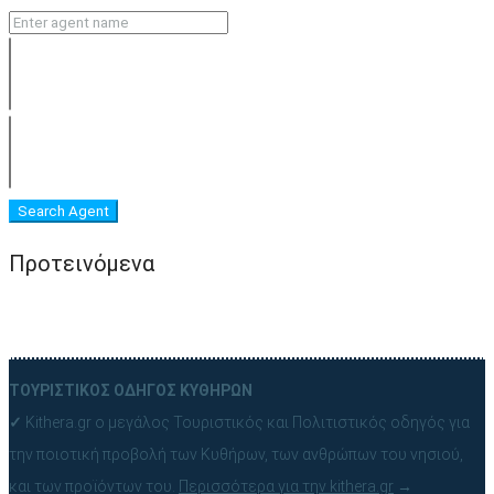
Search Agent
Προτεινόμενα
ΤΟΥΡΙΣΤΙΚΟΣ ΟΔΗΓΟΣ ΚΥΘΗΡΩΝ
✓
Kithera.gr ο μεγάλος Τουριστικός και Πολιτιστικός οδηγός για
την ποιοτική προβολή των Κυθήρων, των ανθρώπων του νησιού,
και των προϊόντων του.
Περισσότερα για την kithera.gr
→