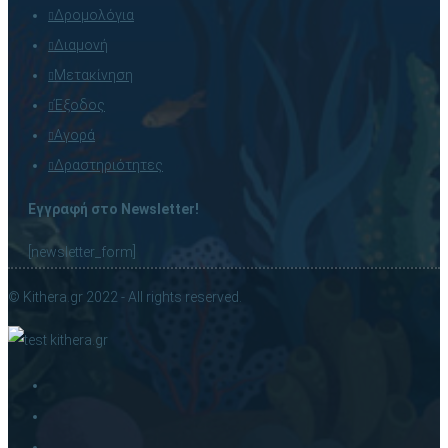
Δρομολόγια
Διαμονή
Μετακίνηση
Έξοδος
Αγορά
Δραστηριότητες
Εγγραφή στο Newsletter!
[newsletter_form]
© Kithera.gr 2022 - All rights reserved.