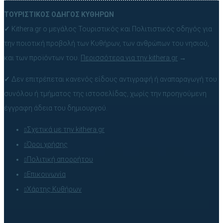
ΤΟΥΡΙΣΤΙΚΟΣ ΟΔΗΓΟΣ ΚΥΘΗΡΩΝ
✓
Kithera.gr ο μεγάλος Τουριστικός και Πολιτιστικός οδηγός για
την ποιοτική προβολή των Κυθήρων, των ανθρώπων του νησιού,
και των προϊόντων του.
Περισσότερα για την kithera.gr
→
✓
Δεν επιτρέπεται κανενός είδους αντιγραφή ή αναπαραγωγή του
συνόλου ή τμήματος της ιστοσελίδας, χωρίς την προηγούμενη
έγγραφη άδεια του δημιουργού.
Σχετικά με την kithera.gr
Όροι χρήσης
Πολιτική απορρήτου
Επικοινωνία
Χάρτης Κυθήρων