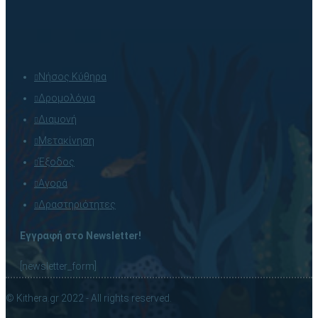
Νήσος Κύθηρα
Δρομολόγια
Διαμονή
Μετακίνηση
Έξοδος
Αγορά
Δραστηριότητες
Εγγραφή στο Newsletter!
[newsletter_form]
© Kithera.gr 2022 - All rights reserved.