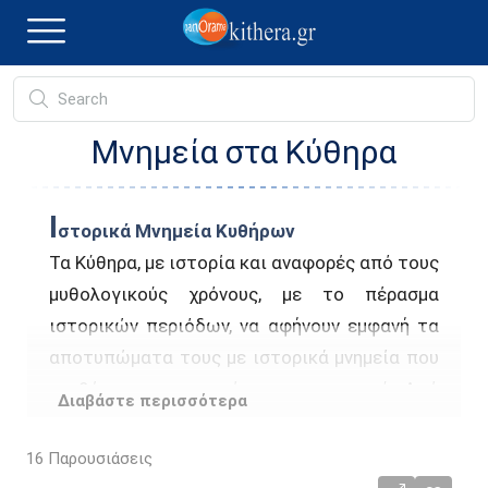
Μνημεία στα Κύθηρα
Ι
στορικά Μνημεία Κυθήρων
Τα Κύθηρα, με ιστορία και αναφορές από τους
μυθολογικούς χρόνους, με το πέρασμα
ιστορικών περιόδων, να αφήνουν εμφανή τα
αποτυπώματα τους με ιστορικά μνημεία που
συνθέτουν την ταυτότητα του νησιού. Από
Διαβάστε περισσότερα
τον μύθο της γέννησης της Αφροδίτης,
πολλές θεωρίες αναζητούν σήμερα το ιερό
16
Παρουσιάσεις
της που ήταν το μεγαλύτερο στον Ελλαδικό