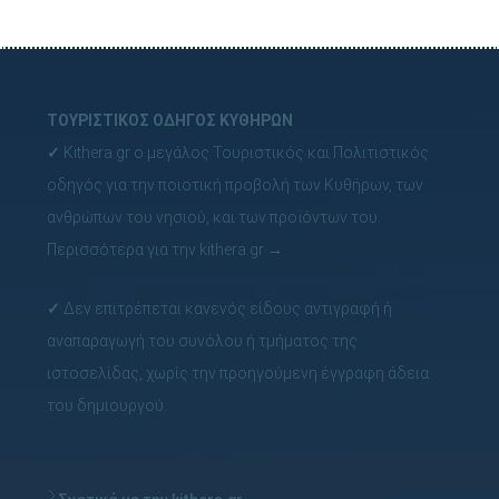
ΤΟΥΡΙΣΤΙΚΟΣ ΟΔΗΓΟΣ ΚΥΘΗΡΩΝ
✓
Kithera.gr ο μεγάλος Τουριστικός και Πολιτιστικός
οδηγός για την ποιοτική προβολή των Κυθήρων, των
ανθρώπων του νησιού, και των προϊόντων του.
Περισσότερα για την kithera.gr
→
✓
Δεν επιτρέπεται κανενός είδους αντιγραφή ή
αναπαραγωγή του συνόλου ή τμήματος της
ιστοσελίδας, χωρίς την προηγούμενη έγγραφη άδεια
του δημιουργού.