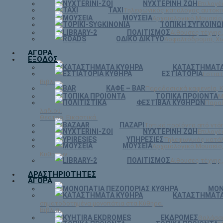
ΝΥΧΤΕΡΙΝΗ ΖΩΗ
Επιλογέ
TAXI
Τηλεφωνικός κατάλογος αυτοκιν
ΜΟΥΣΕΙΑ
Αρχαιολογικό Μουσείο,
ΤΟΠΙΚΗ ΣΥΓΚΟΙΝΩ
ΠΟΛΙΤΙΣΜΟΣ
Αίθουσες τέχνης,
ΟΔΙΚΟ ΔΙΚΤΥΟ
Ασφαλτόδρομοι, Χω
ΑΓΟΡΑ
ΕΞΟΔΟΣ
ΚΑΤΑΣΤΗΜΑΤ
ΕΣΤΙΑΤΟΡΙΑ
Εστιατ
Βιβλία.
ΚΑΦΕ – BAR
Παραδοσιακά καφενεία, Κ
ΤΟΠΙΚΑ ΠΡΟΙΟΝΤΑ
Μ
ΦΕΣΤΙΒΑΛ ΚΥΘΗΡΩΝ
Παραδ
λαδιού.
Θέατρο, Εικαστικά.
ΠΑΖΑΡΙ
Τοπικά προϊόντα από ντ
ΝΥΧΤΕΡΙΝΗ ΖΩΗ
Επιλογέ
ΥΠΗΡΕΣΙΕΣ
Τηλεφωνικός κατάλ
ΜΟΥΣΕΙΑ
Αρχαιολογικό Μουσείο,
Κυθήρων.
ΠΟΛΙΤΙΣΜΟΣ
Αίθουσες τέχνης,
ΔΡΑΣΤΗΡΙΟΤΗΤΕΣ
ΑΓΟΡΑ
ΜΟΝ
ΚΑΤΑΣΤΗΜΑΤ
σηματοδοτημένα μονοπάτια στα Κύθηρα.
Βιβλία.
ΕΚΔΡΟΜΕΣ
Θαλάσσι