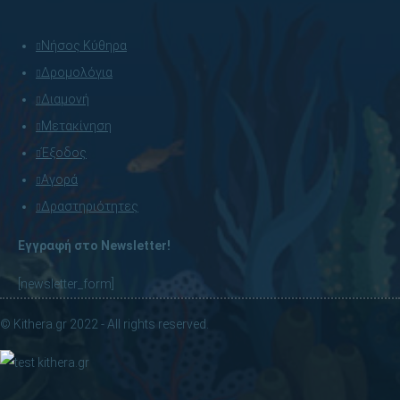
Νήσος Κύθηρα
Δρομολόγια
Διαμονή
Μετακίνηση
Έξοδος
Αγορά
Δραστηριότητες
Εγγραφή στο Newsletter!
[newsletter_form]
© Kithera.gr 2022 - All rights reserved.