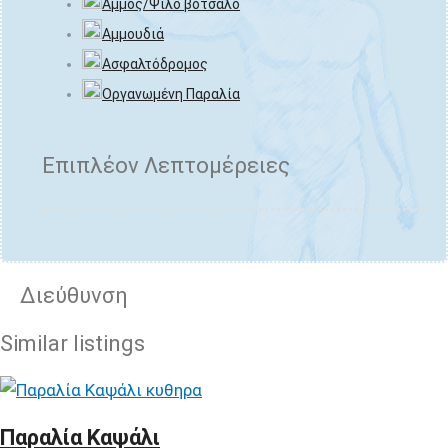
Άμμος/Ψιλό βότσαλο
Αμμουδιά
Ασφαλτόδρομος
Οργανωμένη Παραλία
Επιπλέον Λεπτομέρειες
Διεύθυνση
Similar listings
Παραλία Καψάλι