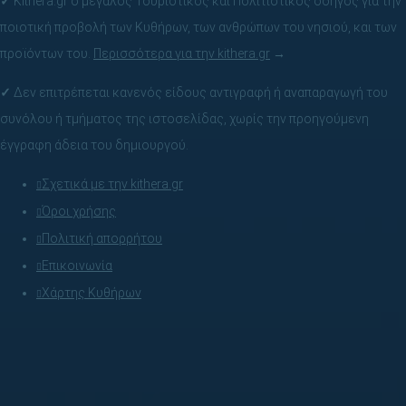
✓
Kithera.gr ο μεγάλος Τουριστικός και Πολιτιστικός οδηγός για την
ποιοτική προβολή των Κυθήρων, των ανθρώπων του νησιού, και των
προϊόντων του.
Περισσότερα για την kithera.gr
→
✓
Δεν επιτρέπεται κανενός είδους αντιγραφή ή αναπαραγωγή του
συνόλου ή τμήματος της ιστοσελίδας, χωρίς την προηγούμενη
έγγραφη άδεια του δημιουργού.
Σχετικά με την kithera.gr
Όροι χρήσης
Πολιτική απορρήτου
Επικοινωνία
Χάρτης Κυθήρων