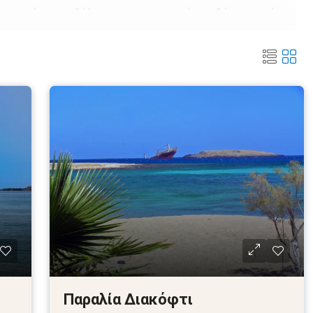
τις υπέροχες θάλασσες του νησιού, με θέα σε τρία
ο Ιόνιο.
υθήρων, και απολαύστε ανέμελες καλοκαιρινές
ουμε μερικές από τις ωραιότερες που αξίζει να
ας στο νησί. Η ακτογραμμή του νησιού φιλοξενεί
 είναι μεγάλου μεγέθους και άλλες μικρότερες.
τσαλο, εάν είναι οργανωμένες ή όχι, φημίζονται για
ς, τα καθαρά νερά τους. Μέχρι στιγμής δύο από
α Σημαία, και σίγουρα θα ικανοποιήσουν όλα τα
α!
Παραλία Διακόφτι