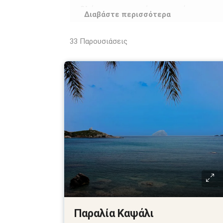
βλάστηση, που γίνονται σύνορο με 
Διαβάστε περισσότερα
πέλαγα, το Μυρτώο, το Κρητικό και τ
33
Παρουσιάσεις
Α
νακαλύψτε τις παραλίες των Κ
διακοπές. Παρακάτω σας παρουσιάζ
επισκεφθείτε κατά την παραμονή σ
μεγάλο αριθμό παραλιών, μερικές
Ανεξάρτητα εάν έχουν αμμουδιά ή βό
το υπέροχο φυσικό περιβάλλον του
αυτές έχουν βραβευτεί με Γαλάζι
γούστα.
Ευχόμαστε καλές βουτιές στα Κυθηρ
Παραλία Καψάλι