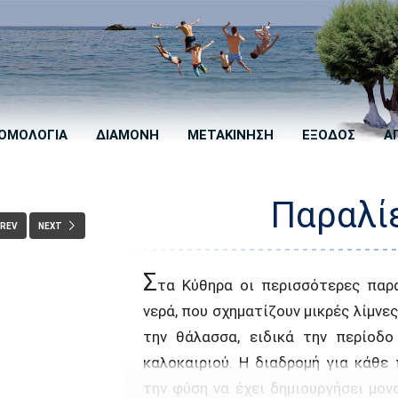
ΟΜΟΛΟΓΙΑ
ΔΙΑΜΟΝΗ
ΜΕΤΑΚΙΝΗΣΗ
ΕΞΟΔΟΣ
Α
Παραλί
REV
NEXT
Σ
τα Κύθηρα οι περισσότερες παρα
νερά, που σχηματίζουν μικρές λίμνε
την θάλασσα, ειδικά την περίοδ
καλοκαιριού. Η διαδρομή για κάθε
την φύση να έχει δημιουργήσει μο